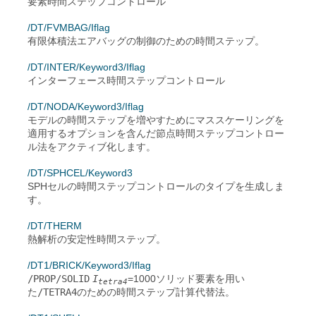
要素時間ステップコントロール
/DT/FVMBAG/Iflag
有限体積法エアバッグの制御のための時間ステップ。
/DT/INTER/Keyword3/Iflag
インターフェース時間ステップコントロール
/DT/NODA/Keyword3/Iflag
モデルの時間ステップを増やすためにマススケーリングを
適用するオプションを含んだ節点時間ステップコントロー
ル法をアクティブ化します。
/DT/SPHCEL/Keyword3
SPHセルの時間ステップコントロールのタイプを生成しま
す。
/DT/THERM
熱解析の安定性時間ステップ。
/DT1/BRICK/Keyword3/Iflag
/PROP/SOLID
I
=
1000
ソリッド要素を用い
tetra4
た
/TETRA4
のための時間ステップ計算代替法。