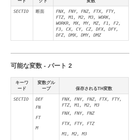
ード
クト
変数
SECTIO
断面
FNX, FNY, FNZ, FTX, FTY,
FTZ, M1, M2, M3, WORK,
WORKR, MX, MY, MZ, F1, F2,
F3, CX, CY, CZ, DFX, DFY,
DFZ, DMX, DMY, DMZ
可能な変数 - パート 2
キーワ
変数グル
ード
ープ
保存されるTH変数
SECTIO
DEF
FNX, FNY, FNZ, FTX, FTY,
FTZ, M1, M2, M3
FN
FNX, FNY, FNZ
FT
FTX, FTY, FTZ
M
M1, M2, M3