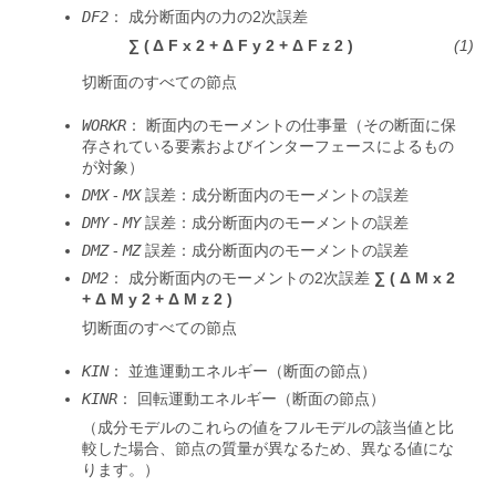
DF2
： 成分断面内の力の2次誤差
∑
(
Δ
F
x
2
+
Δ
F
y
2
+
Δ
F
z
2
)
切断面のすべての節点
WORKR
： 断面内のモーメントの仕事量（その断面に保
存されている要素およびインターフェースによるもの
が対象）
DMX
-
MX
誤差：成分断面内のモーメントの誤差
DMY
-
MY
誤差：成分断面内のモーメントの誤差
DMZ
-
MZ
誤差：成分断面内のモーメントの誤差
DM2
： 成分断面内のモーメントの2次誤差
∑
(
Δ
M
x
2
+
Δ
M
y
2
+
Δ
M
z
2
)
切断面のすべての節点
KIN
： 並進運動エネルギー（断面の節点）
KINR
： 回転運動エネルギー（断面の節点）
（成分モデルのこれらの値をフルモデルの該当値と比
較した場合、節点の質量が異なるため、異なる値にな
ります。）