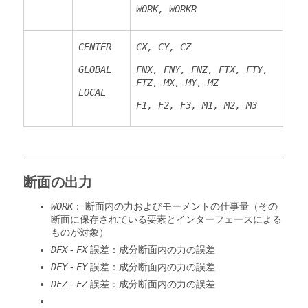
WORK, WORKR
CENTER
CX, CY, CZ
GLOBAL
FNX, FNY, FNZ, FTX, FTY,
FTZ, MX, MY, MZ
LOCAL
F1, F2, F3, M1, M2, M3
断面の出力
WORK
： 断面内の力およびモーメントの仕事量（その
断面に保存されている要素とインターフェースによる
ものが対象）
DFX
-
FX
誤差：成分断面内の力の誤差
DFY
-
FY
誤差：成分断面内の力の誤差
DFZ
-
FZ
誤差：成分断面内の力の誤差