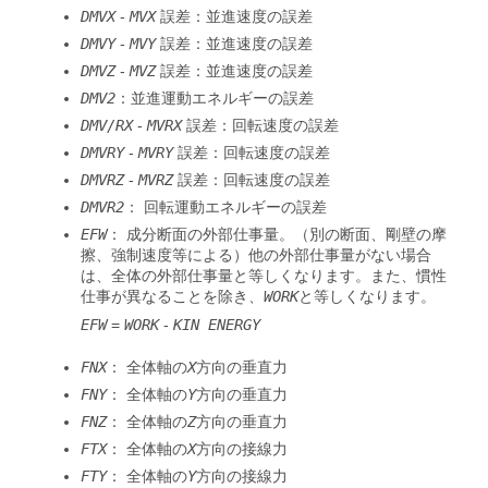
DMVX
-
MVX
誤差：並進速度の誤差
DMVY
-
MVY
誤差：並進速度の誤差
DMVZ
-
MVZ
誤差：並進速度の誤差
DMV2
：並進運動エネルギーの誤差
DMV/RX
-
MVRX
誤差：回転速度の誤差
DMVRY
-
MVRY
誤差：回転速度の誤差
DMVRZ
-
MVRZ
誤差：回転速度の誤差
DMVR2
： 回転運動エネルギーの誤差
EFW
： 成分断面の外部仕事量。（別の断面、剛壁の摩
擦、強制速度等による）他の外部仕事量がない場合
は、全体の外部仕事量と等しくなります。また、慣性
仕事が異なることを除き、
WORK
と等しくなります。
EFW
=
WORK
-
KIN ENERGY
FNX
： 全体軸の
X
方向の垂直力
FNY
： 全体軸の
Y
方向の垂直力
FNZ
： 全体軸の
Z
方向の垂直力
FTX
： 全体軸の
X
方向の接線力
FTY
： 全体軸の
Y
方向の接線力