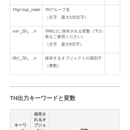
thgroup_name
TH
グループ名
（文字、最大100文字）
var_ID
, ...
n
TH
向けに保存される変数（下の
1
表をご参照ください）
（文字、最大8文字）
Obj_ID
, ...
n
保存するオブジェクトの識別子
1
（整数）
TH出力キーワードと変数
保存さ
れるオ
キーワ
ブジェ