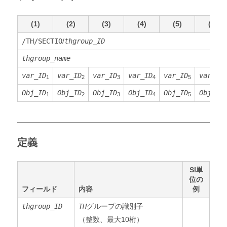
(1)
(2)
(3)
(4)
(5)
(6)
/TH/SECTIO
/
thgroup_ID
thgroup_name
var_ID
var_ID
var_ID
var_ID
var_ID
var_ID
1
2
3
4
5
6
Obj_ID
Obj_ID
Obj_ID
Obj_ID
Obj_ID
Obj_ID
1
2
3
4
5
6
定義
SI単
位の
フィールド
内容
例
thgroup_ID
TH
グループの識別子
（整数、最大10桁）